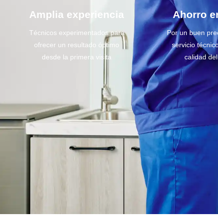
Amplia experiencia
Ahorro e
Técnicos experimentados para
Por un buen pre
ofrecer un resultado óptimo
servicio técnic
desde la primera visita
calidad de