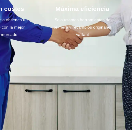
n costes
Máxima eficiencia
cio obtienes un
Solo usamos herramientas de
o con la mejor
primera y recambios originales
l mercado
Vaillant