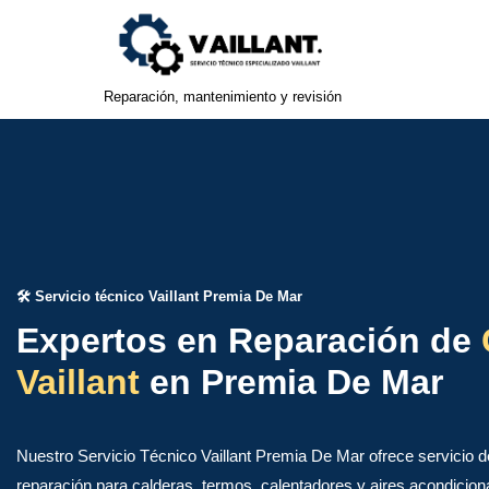
Saltar
al
Reparación, mantenimiento y revisión
contenido
​​🛠️​ Servicio técnico Vaillant Premia De Mar
Expertos en Reparación de
Vaillant
en Premia De Mar
Nuestro Servicio Técnico Vaillant Premia De Mar ofrece servicio d
reparación para calderas, termos, calentadores y aires acondicion