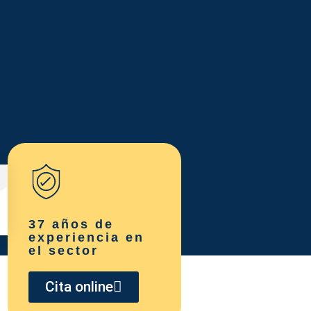
37 años de
experiencia en
el sector
Cita online