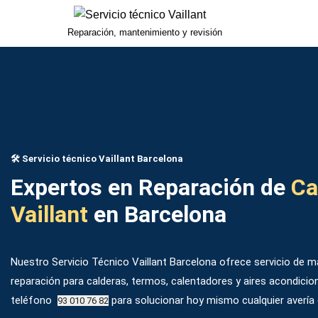
Reparación, mantenimiento y revisión
Saltar
al
contenido
​​🛠️​ Servicio técnico Vaillant Barcelona
Expertos en Reparación de
Ca
Vaillant
en Barcelona
Nuestro Servicio Técnico Vaillant Barcelona ofrece servicio de m
reparación para calderas, termos, calentadores y aires acondici
teléfono
para solucionar hoy mismo cualquier avería 
93 010 76 82